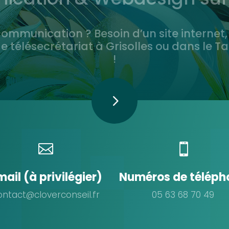
 communication ? Besoin d’un site intern
de télésecrétariat à Grisolles ou dans le
!
5


5
mail (à privilégier)
Numéros de téléph
ontact@cloverconseil.fr
05 63 68 70 49