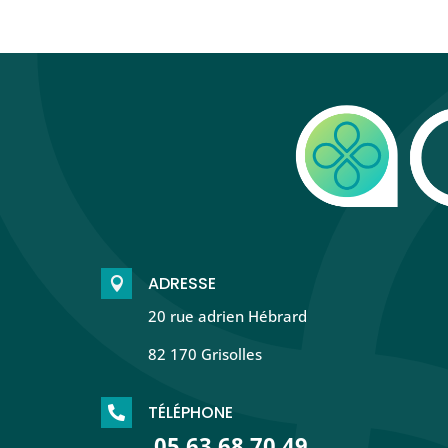
ADRESSE

20 rue adrien Hébrard
82 170 Grisolles
TÉLÉPHONE

05 63 68 70 49