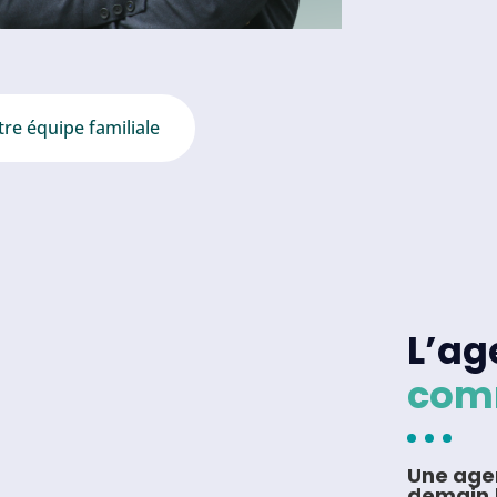
re équipe familiale
L’ag
com
Une age
demain 