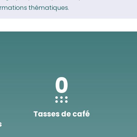
ormations thématiques.
0
Tasses de café
s