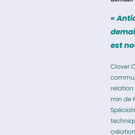
« Anti
dema
est no
Clover 
communi
relation
min de 
Spéciali
techniq
créatio