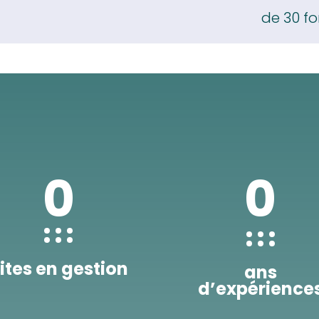
de 30 f
0
0
ites en gestion
ans
d’expérience