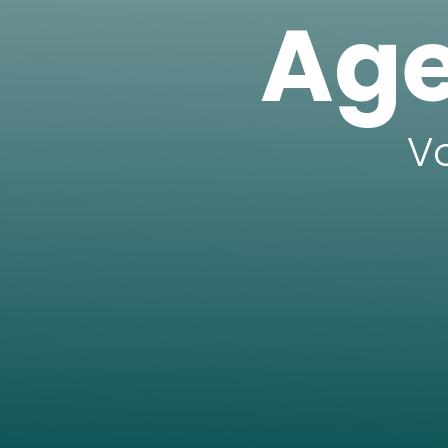
Age
V