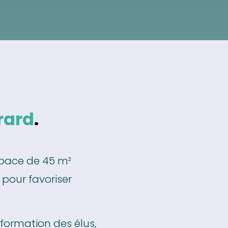
rard
.
space de 45 m²
pour favoriser
 formation des élus,