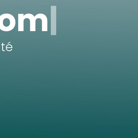
com
|
té