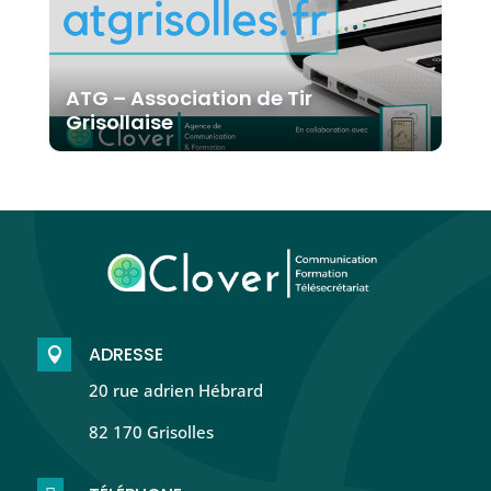
ATG – Association de Tir
Grisollaise
ADRESSE

20 rue adrien Hébrard
82 170 Grisolles