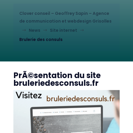
Clover conseil – Geoffrey Sapin – Agence
de communication et webdesign Grisolles
News
Site internet
$
$
$
Brulerie des consuls
PrÃ©sentation du site
bruleriedesconsuls.fr