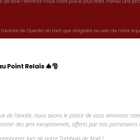
 de Noël ! Montrez-nous votre pull le plus festif. Prenez une p
rrivée de Quentin en tant que stagiaire au sein de notre équ
u Point Relais 🎄🎅
que de l’année, nous avons le plaisir de vous annoncer no
rter des prix exceptionnels, offerts par nos partenaires 
 remporter lors de notre Tombola de Noël !