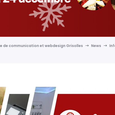
ce de communication et webdesign Grisolles
News
In
$
$