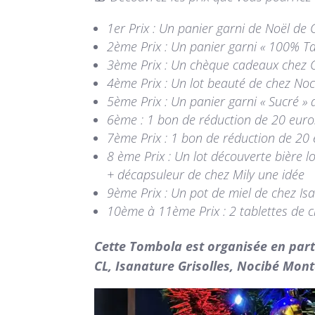
1er Prix : Un panier garni de Noël de
2ème Prix : Un panier garni « 100% T
3ème Prix : Un chèque cadeaux chez Co
4ème Prix : Un lot beauté de chez N
5ème Prix : Un panier garni « Sucré »
6ème : 1 bon de réduction de 20 euros
7ème Prix : 1 bon de réduction de 20 
8 ème Prix : Un lot découverte bière l
+ décapsuleur de chez Mily une idée
9ème Prix : Un pot de miel de chez Is
10ème à 11ème Prix : 2 tablettes de 
Cette Tombola est organisée en parten
CL, Isanature Grisolles, Nocibé Mont