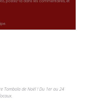
hoto, postez-la dans les commentaires, et
ipe.
tre Tombola de Noël ! Du 1er au 24
locaux.