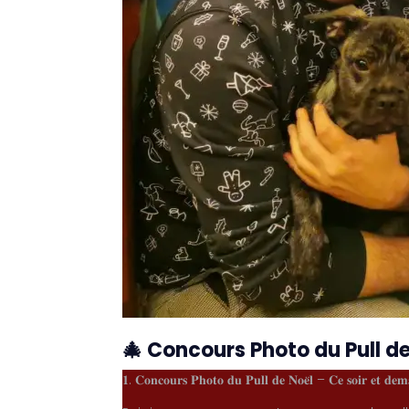
🎄 Concours Photo du Pull de
𝟏. 𝐂𝐨𝐧𝐜𝐨𝐮𝐫𝐬 𝐏𝐡𝐨𝐭𝐨 𝐝𝐮 𝐏𝐮𝐥𝐥 𝐝𝐞 𝐍𝐨𝐞̈𝐥 – 𝐂𝐞 𝐬𝐨𝐢𝐫 𝐞𝐭 𝐝𝐞𝐦