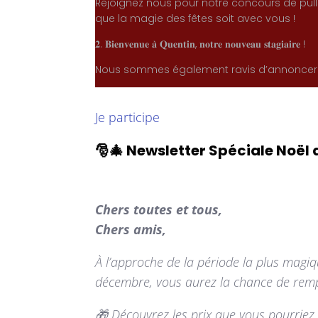
Rejoignez nous pour notre concours de pulls
que la magie des fêtes soit avec vous !
𝟐. 𝐁𝐢𝐞𝐧𝐯𝐞𝐧𝐮𝐞 𝐚̀ 𝐐𝐮𝐞𝐧𝐭𝐢𝐧, 𝐧𝐨𝐭𝐫𝐞 𝐧𝐨𝐮𝐯𝐞𝐚𝐮 𝐬𝐭𝐚𝐠𝐢𝐚𝐢𝐫𝐞 !
Nous sommes également ravis d’annoncer l’a
Je participe
🎅🎄 Newsletter Spéciale Noël a
Chers toutes et tous,
Chers amis,
À l’approche de la période la plus magi
décembre, vous aurez la chance de rempo
🎁 Découvrez les prix que vous pourriez