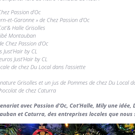
 Chez Passion d’Oc
arn-et-Garonne » de Chez Passion d’Oc
t’& Halle Grisolles
ocibé Montauban
 de Chez Passion d’Oc
 Just’Hair by CL
euros Just’Hair by CL
ocale de chez Du Local dans l’assiette
anature Grisolles et un jus de Pommes de chez Du Local da
chocolat de chez Caturra
ariat avec Passion d’Oc, Cot’Halle, Mily une idée, Du
auban et Caturra, des entreprises locales que nous 