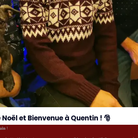
 Noël et Bienvenue à Quentin ! 🎅
𝐚𝐢𝐧 !