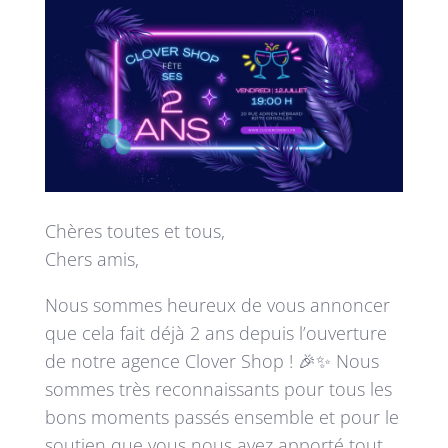
Chères toutes et tous,
Chers amis,
Nous sommes heureux de vous annoncer
que cela fait déjà 2 ans depuis l’ouverture
de notre agence Clover Shop ! 🎉✨ Nous
sommes très reconnaissants pour tous les
bons moments passés ensemble et pour le
soutien que vous nous avez apporté tout